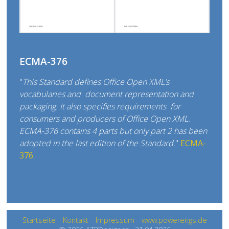
ECMA-376
"
This Standard defines Office Open XML’s
vocabularies and document representation and
packaging. It also specifies requirements for
consumers and producers of Office Open XML.
ECMA-376 contains 4 parts but only part 2 has been
adopted in the last edition of the Standard.
"
ECMA-
376
Startseite
Kontakt
Impressum
www.powerengs.de