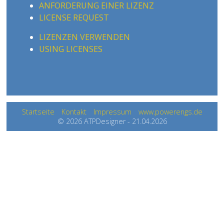
ANFORDERUNG EINER LIZENZ
LICENSE REQUEST
LIZENZEN VERWENDEN
USING LICENSES
Startseite
Kontakt
Impressum
www.powerengs.de
© 2026 ATPDesigner - 21.04.2026