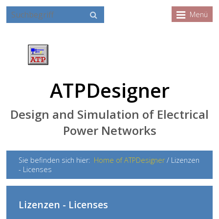
Menü
ATPDesigner
Design and Simulation of Electrical
Power Networks
Sie befinden sich hier:
Home of ATPDesigner
/
Lizenzen
- Licenses
Lizenzen - Licenses